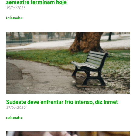
semestre terminam hoje
19/06/2026
Leia mais »
Sudeste deve enfrentar frio intenso, diz Inmet
19/06/2026
Leia mais »