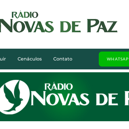
uir
Cenáculos
Contato
WHATSAP