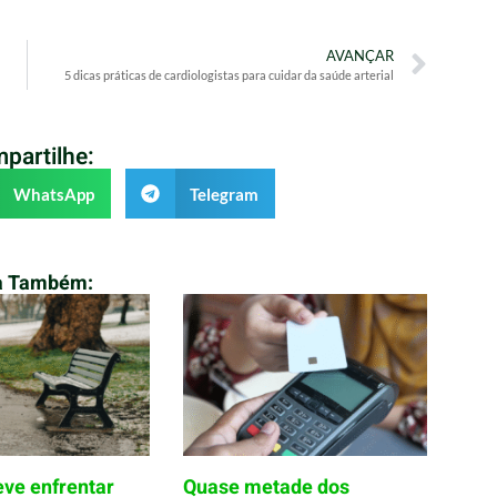
AVANÇAR
5 dicas práticas de cardiologistas para cuidar da saúde arterial
partilhe:
WhatsApp
Telegram
a Também:
eve enfrentar
Quase metade dos