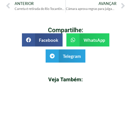
ANTERIOR
AVANÇAR
Carreta é retirada do Rio Tocantins dez meses após colapso da Ponte JK
Câmara aprova regras para julgamentos do STF e envia texto ao Senado
Compartilhe:
Facebook
WhatsApp
Telegram
Veja Também: