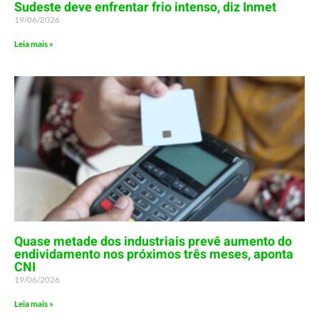
Sudeste deve enfrentar frio intenso, diz Inmet
19/06/2026
Leia mais »
Quase metade dos industriais prevê aumento do
endividamento nos próximos três meses, aponta
CNI
19/06/2026
Leia mais »