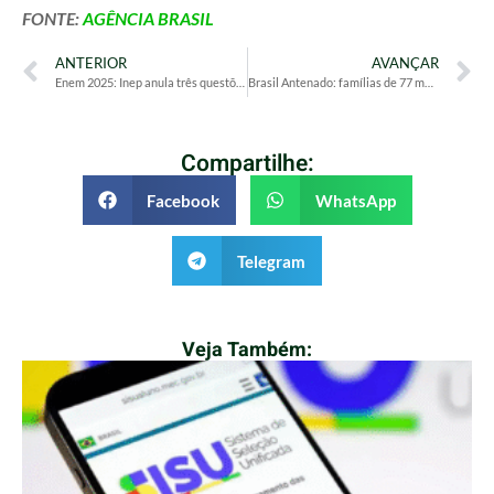
FONTE:
AGÊNCIA BRASIL
ANTERIOR
AVANÇAR
Enem 2025: Inep anula três questões por suspeita de vazamento
Brasil Antenado: famílias de 77 municípios do Norte e Nordeste podem solicitar antena digital gratuita até 13 dezembro
Compartilhe:
Facebook
WhatsApp
Telegram
Veja Também: