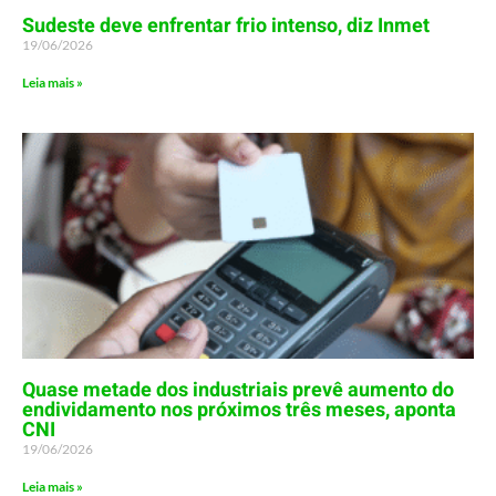
Sudeste deve enfrentar frio intenso, diz Inmet
19/06/2026
Leia mais »
Quase metade dos industriais prevê aumento do
endividamento nos próximos três meses, aponta
CNI
19/06/2026
Leia mais »