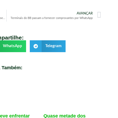
AVANÇAR
Copom eleva taxa básica de juros da economia pela sétima vez seguida
Terminais do BB passam a fornecer comprovantes por WhatsApp
partilhe:
WhatsApp
Telegram
a Também:
eve enfrentar
Quase metade dos