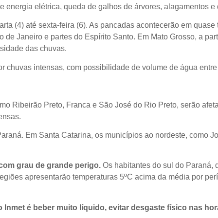
e energia elétrica, queda de galhos de árvores, alagamentos e 
ta (4) até sexta-feira (6). As pancadas acontecerão em quase 
io de Janeiro e partes do Espírito Santo. Em Mato Grosso, a pa
nsidade das chuvas.
or chuvas intensas, com possibilidade de volume de água entr
omo Ribeirão Preto, Franca e São José do Rio Preto, serão afe
ensas.
Paraná. Em Santa Catarina, os municípios ao nordeste, como Joi
 com grau de grande perigo.
Os habitantes do sul do Paraná, d
regiões apresentarão temperaturas 5ºC acima da média por per
nmet é beber muito líquido, evitar desgaste físico nas ho