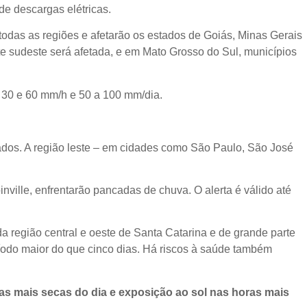
de descargas elétricas.
todas as regiões e afetarão os estados de Goiás, Minas Gerais
rte sudeste será afetada, e em Mato Grosso do Sul, municípios
e 30 e 60 mm/h e 50 a 100 mm/dia.
tados. A região leste – em cidades como São Paulo, São José
nville, enfrentarão pancadas de chuva. O alerta é válido até
a região central e oeste de Santa Catarina e de grande parte
íodo maior do que cinco dias. Há riscos à saúde também
ras mais secas do dia e exposição ao sol nas horas mais