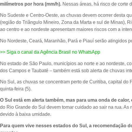
milímetros por hora (mm/h).
Nessas áreas, há risco de corte d
No Sudeste e Centro-Oeste, as chuvas devem ocorrer desta quar
(região do Triângulo Mineiro, Zona da Marta e sul de Minas), R
ao centro e ao nordeste apresentam maiores riscos com a inte
No Nordeste, Ceará, Maranhão, Pará e Piauí serão atingidos p
>> Siga o canal da Agência Brasil no WhatsApp
No estado de São Paulo, municípios ao norte e ao nordeste, c
dos Campos e Taubaté – também está sob alerta de chuvas int
No Sul, as chuvas se concentram perto de Curitiba, capital do 
quinta-feira (5).
O Sul está em alerta também, mas para uma onda de calor,
do Rio Grande do Sul devem tomar cuidado ao sair na rua. As 
devido à baixa umidade.
Para quem vive nesses estados do Sul, a recomendação do I