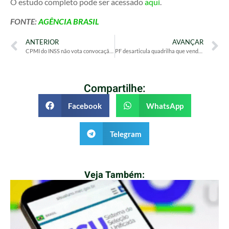
O estudo completo pode ser acessado
aqui
.
FONTE:
AGÊNCIA BRASIL
ANTERIOR
AVANÇAR
CPMI do INSS não vota convocação de Jorge Messias
PF desarticula quadrilha que vendia canetas emagrecedoras clandestinas
Compartilhe:
Facebook
WhatsApp
Telegram
Veja Também: