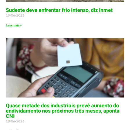
Sudeste deve enfrentar frio intenso, diz Inmet
19/06/2026
Leia mais »
Quase metade dos industriais prevê aumento do
endividamento nos próximos três meses, aponta
CNI
19/06/2026