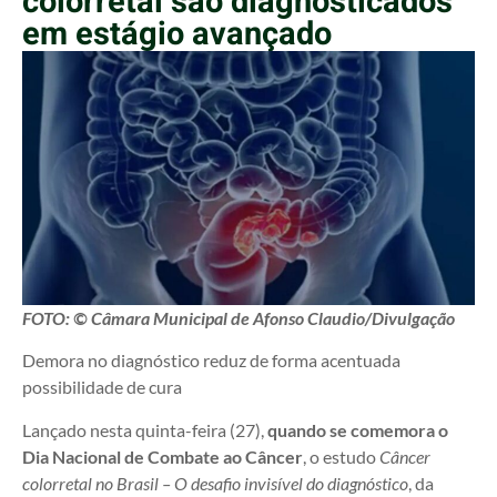
colorretal são diagnosticados
em estágio avançado
FOTO: © Câmara Municipal de Afonso Claudio/Divulgação
Demora no diagnóstico reduz de forma acentuada
possibilidade de cura
Lançado nesta quinta-feira (27),
quando se comemora o
Dia Nacional de Combate ao Câncer
, o estudo
Câncer
colorretal no Brasil – O desafio invisível do diagnóstico
, da