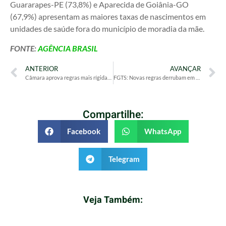
Guararapes-PE (73,8%) e Aparecida de Goiânia-GO
(67,9%) apresentam as maiores taxas de nascimentos em
unidades de saúde fora do município de moradia da mãe.
FONTE:
AGÊNCIA BRASIL
ANTERIOR
AVANÇAR
Câmara aprova regras mais rígidas para devedor contumaz
FGTS: Novas regras derrubam em 80% antecipação do saque-aniversário; parlamentares articulam reversão das normas
Compartilhe:
Facebook
WhatsApp
Telegram
Veja Também: