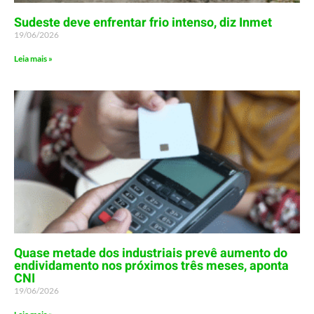
Sudeste deve enfrentar frio intenso, diz Inmet
19/06/2026
Leia mais »
Quase metade dos industriais prevê aumento do
endividamento nos próximos três meses, aponta
CNI
19/06/2026