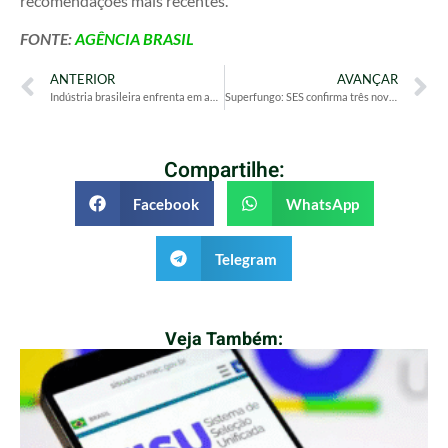
recomendações mais recentes.
FONTE:
AGÊNCIA BRASIL
ANTERIOR
AVANÇAR
Indústria brasileira enfrenta em agosto o desempenho mais frágil em 10 anos, aponta CNI
Superfungo: SES confirma três novos casos de Candida auris em Pernambuco, com duas mortes
Compartilhe:
Facebook
WhatsApp
Telegram
Veja Também: