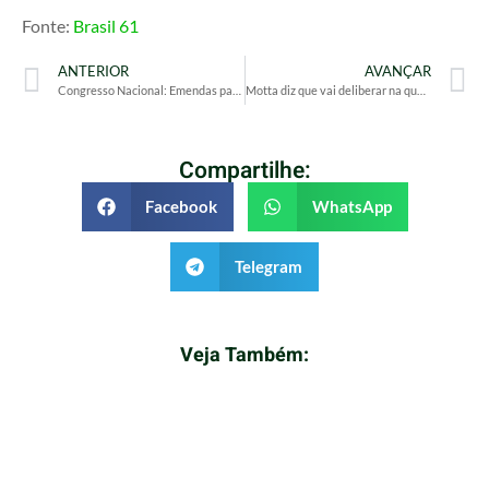
Fonte:
Brasil 61
ANTERIOR
AVANÇAR
Congresso Nacional: Emendas parlamentares somam mais de R$ 11 bilhões para estados e capitais
Motta diz que vai deliberar na quarta-feira sobre urgência de projetos que tratam do 8/1
Compartilhe:
Facebook
WhatsApp
Telegram
Veja Também: