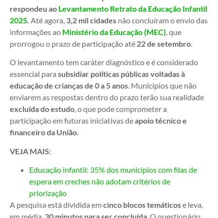
respondeu ao
Levantamento Retrato da Educação Infantil
2025
.
Até agora,
3,2 mil cidades
não concluíram o envio das
informações ao
Ministério da Educação (MEC)
, que
prorrogou o prazo de participação até
22 de setembro
.
O levantamento tem caráter diagnóstico e é considerado
essencial para
subsidiar políticas públicas voltadas à
educação de crianças de 0 a 5 anos
. Municípios que não
enviarem as respostas dentro do prazo terão sua realidade
excluída do estudo
, o que pode comprometer a
participação em futuras iniciativas de
apoio técnico e
financeiro da União
.
VEJA MAIS:
Educação infantil: 35% dos municípios com filas de
espera em creches não adotam critérios de
priorização
A pesquisa está dividida em
cinco blocos temáticos
e leva,
em média,
30 minutos para ser concluída
. O questionário