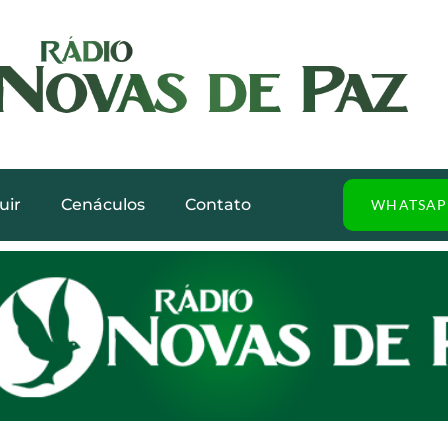
uir
Cenáculos
Contato
WHATSAP