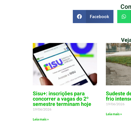
Com
Facebook
Vej
Sisu+: inscrições para
Sudeste d
concorrer a vagas do 2º
frio intens
semestre terminam hoje
19/06/2026
19/06/2026
Leia mais »
Leia mais »