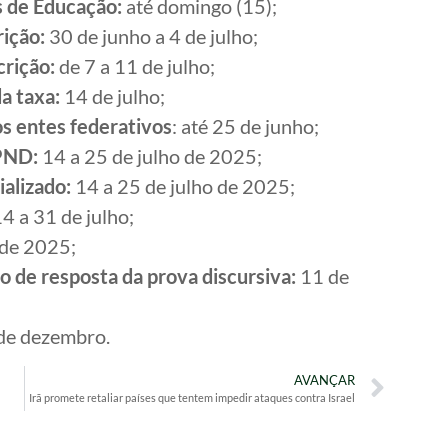
s de Educação:
até domingo (15);
rição:
30 de junho a 4 de julho;
crição:
de 7 a 11 de julho;
a taxa:
14 de julho;
os entes federativos
: até 25 de junho;
 PND:
14 a 25 de julho de 2025;
alizado:
14 a 25 de julho de 2025;
14 a 31 de julho;
de 2025;
o de resposta da prova discursiva:
11 de
de dezembro.
AVANÇAR
Irã promete retaliar países que tentem impedir ataques contra Israel