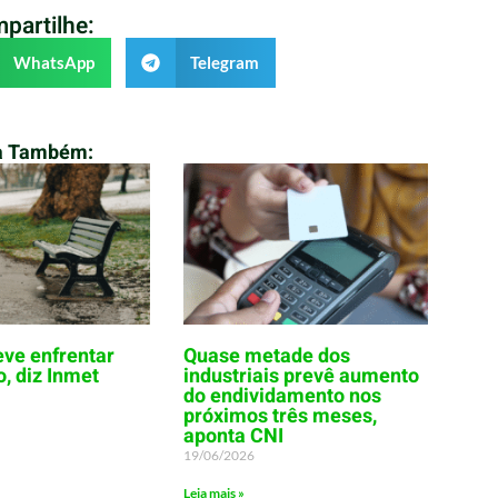
partilhe:
WhatsApp
Telegram
a Também:
eve enfrentar
Quase metade dos
o, diz Inmet
industriais prevê aumento
do endividamento nos
próximos três meses,
aponta CNI
19/06/2026
Leia mais »