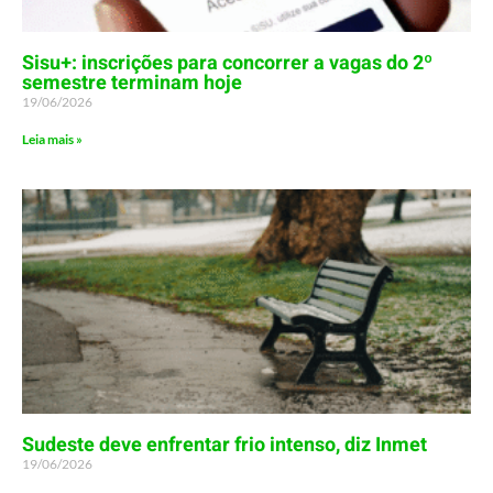
Sisu+: inscrições para concorrer a vagas do 2º
semestre terminam hoje
19/06/2026
Leia mais »
Sudeste deve enfrentar frio intenso, diz Inmet
19/06/2026