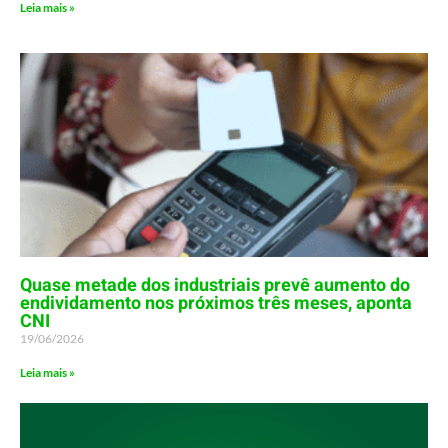
Leia mais »
Quase metade dos industriais prevê aumento do
endividamento nos próximos três meses, aponta
CNI
19/06/2026
Leia mais »