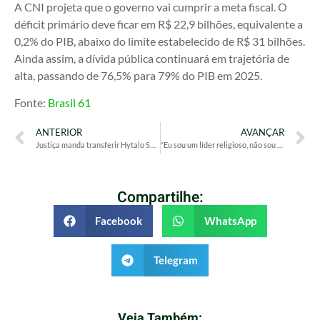
A CNI projeta que o governo vai cumprir a meta fiscal. O
déficit primário deve ficar em R$ 22,9 bilhões, equivalente a
0,2% do PIB, abaixo do limite estabelecido de R$ 31 bilhões.
Ainda assim, a dívida pública continuará em trajetória de
alta, passando de 76,5% para 79% do PIB em 2025.
Fonte:
Brasil 61
ANTERIOR
AVANÇAR
Justiça manda transferir Hytalo Santos e marido para prisão na Paraíba
“Eu sou um líder religioso, não sou bandido”, diz Malafaia
Compartilhe:
Facebook
WhatsApp
Telegram
Veja Também: