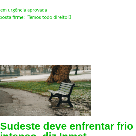
tem urgência aprovada
osta firme’: ‘Temos todo direito’
Sudeste deve enfrentar frio