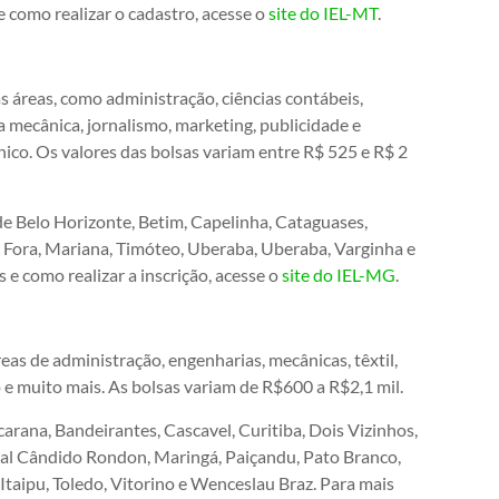
e como realizar o cadastro, acesse o
site do IEL-MT
.
s áreas, como administração, ciências contábeis,
a mecânica, jornalismo, marketing, publicidade e
nico. Os valores das bolsas variam entre R$ 525 e R$ 2
de Belo Horizonte, Betim, Capelinha, Cataguases,
de Fora, Mariana, Timóteo, Uberaba, Uberaba, Varginha e
e como realizar a inscrição, acesse o
site do IEL-MG
.
eas de administração, engenharias, mecânicas, têxtil,
 e muito mais. As bolsas variam de R$600 a R$2,1 mil.
rana, Bandeirantes, Cascavel, Curitiba, Dois Vizinhos,
echal Cândido Rondon, Maringá, Paiçandu, Pato Branco,
Itaipu, Toledo, Vitorino e Wenceslau Braz. Para mais