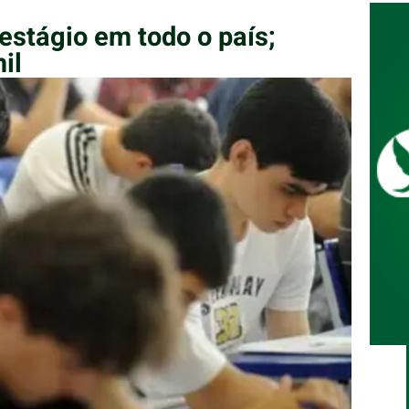
 estágio em todo o país;
il