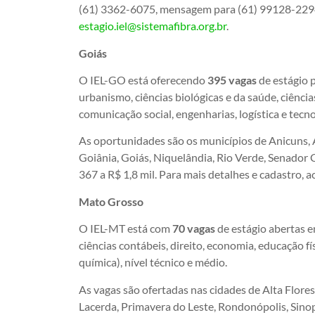
(61) 3362-6075, mensagem para (61) 99128-2294
estagio.iel@sistemafibra.org.br
.
Goiás
O IEL-GO está oferecendo
395 vagas
de estágio p
urbanismo, ciências biológicas e da saúde, ciências
comunicação social, engenharias, logística e tecn
As oportunidades são os municípios de Anicuns, 
Goiânia, Goiás, Niquelândia, Rio Verde, Senador 
367 a R$ 1,8 mil. Para mais detalhes e cadastro, a
Mato Grosso
O IEL-MT está com
70 vagas
de estágio abertas e
ciências contábeis, direito, economia, educação fí
química), nível técnico e médio.
As vagas são ofertadas nas cidades de Alta Flore
Lacerda, Primavera do Leste, Rondonópolis, Sinop