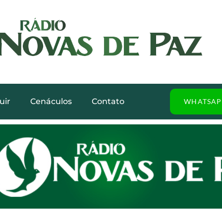
uir
Cenáculos
Contato
WHATSAP