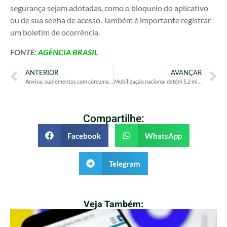
segurança sejam adotadas, como o bloqueio do aplicativo
ou de sua senha de acesso. Também é importante registrar
um boletim de ocorrência.
FONTE:
AGÊNCIA BRASIL
ANTERIOR
AVANÇAR
Anvisa: suplementos com cúrcuma podem trazer risco de danos ao fígado
Mobilização nacional detém 5,2 mil por violência contra a mulher
Compartilhe:
Facebook
WhatsApp
Telegram
Veja Também: