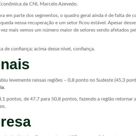
e Econômica da CNI, Marcelo Azevedo.
ora em parte dos segmentos, o quadro geral ainda é de falta de 
 queda nessa recuperação e um setor ficou estável. Apesar dess
da vez mais vemos um número maior de setores sendo afetados pe
ta de confiança; acima desse nível, confiança.
onais
biu levemente nessas regiões – 0,8 ponto no Sudeste (45,3 pont
ia
.
 3,1 pontos, de 47,7 para 50,8 pontos, fazendo a região retor
os.
presa