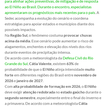
para alinhar ações preventivas, de mitigação e de resposta
ao El Niño ao Brasil. Durante o encontro, especialistas
apresentaram os prognósticos mais recentes para o país
. A
Sedec acompanha a evolução do cenário e coordena
estratégias para apoiar estados e municípios diante dos
possíveis impactos.
Na
Região Sul
, o fenômeno costuma
provocar chuvas
acima da média
. Esse cenário pode aumentar o risco de
alagamentos, enchentes e elevação dos níveis dos rios
durante eventos de precipitação intensa.
De acordo com a meteorologista da
Defesa Civil do Rio
Grande do Sul
,
Cátia Valente
, existem
63%
de
probabilidade de que o
El Niño
atinja intensidade
muito
forte
em diferentes regiões do Brasil entre
novembro de
2026
e
janeiro de 2027
.
Com
alta probabilidade de formação em 2026
, o
El Niño
deve exigir
atenção redobrada
no
estado gaúcho
durante o
segundo semestre
, especialmente entre o final do inverno e
a primavera. De acordo com a meteorologista
Cátia