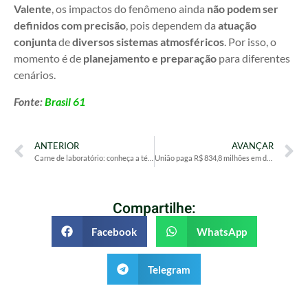
Valente
, os impactos do fenômeno ainda
não podem ser
definidos com precisão
, pois dependem da
atuação
conjunta
de
diversos sistemas atmosféricos
. Por isso, o
momento é de
planejamento e preparação
para diferentes
cenários.
Fonte:
Brasil 61
ANTERIOR
AVANÇAR
Carne de laboratório: conheça a técnica desenvolvida pela Embrapa
União paga R$ 834,8 milhões em dívidas de estados e municípios em maio
Compartilhe:
Facebook
WhatsApp
Telegram