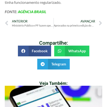
tinha funcionamento regularizado.
FONTE:
AGÊNCIA BRASIL
ANTERIOR
AVANÇAR
Ministério Público e PF fazem operação em SP contra corrupção policial
Aprovados na primeira edição do CNU podem ser chamados até 2027
Compartilhe:
Facebook
WhatsApp
Telegram
Veja Também: