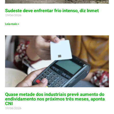
Sudeste deve enfrentar frio intenso, diz Inmet
19/06/2026
Leia mais »
Quase metade dos industriais prevê aumento do
endividamento nos próximos três meses, aponta
CNI
19/06/2026