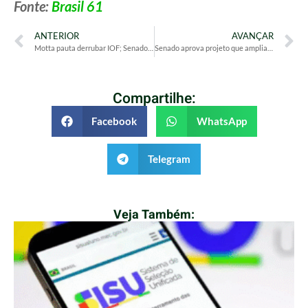
Fonte:
Brasil 61
ANTERIOR
AVANÇAR
Motta pauta derrubar IOF; Senado vota aumentar número de deputados
Senado aprova projeto que amplia número de deputados de 513 para 531
Compartilhe:
Facebook
WhatsApp
Telegram
Veja Também: