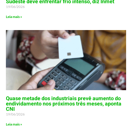
Sudeste deve enfrentar frio intenso, diz Inmet
19/06/2026
Leia mais »
Quase metade dos industriais prevê aumento do
endividamento nos próximos três meses, aponta
CNI
19/06/2026
Leia mais »