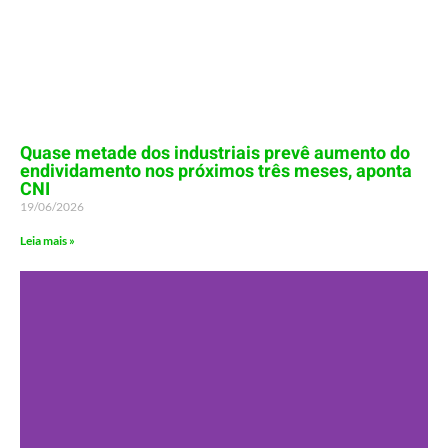
Quase metade dos industriais prevê aumento do
endividamento nos próximos três meses, aponta
CNI
19/06/2026
Leia mais »