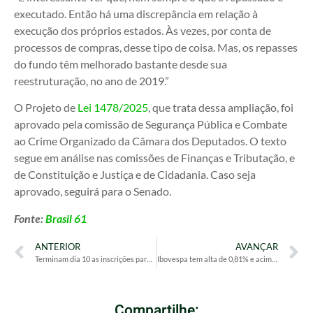
executado. Então há uma discrepância em relação à
execução dos próprios estados. Às vezes, por conta de
processos de compras, desse tipo de coisa. Mas, os repasses
do fundo têm melhorado bastante desde sua
reestruturação, no ano de 2019.”
O Projeto de
Lei 1478/2025
, que trata dessa ampliação, foi
aprovado pela comissão de Segurança Pública e Combate
ao Crime Organizado da Câmara dos Deputados. O texto
segue em análise nas comissões de Finanças e Tributação, e
de Constituição e Justiça e de Cidadania. Caso seja
aprovado, seguirá para o Senado.
Fonte:
Brasil 61
ANTERIOR
AVANÇAR
Terminam dia 10 as inscrições para 58 vagas temporárias do IBGE
Ibovespa tem alta de 0,81% e acima dos 140 mil pontos
Compartilhe: