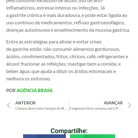
pelo consumo excessivo de álcool, uso de anti-
inflamatórios, estresse intenso ou infecções. Já
a gastrite crônica é mais duradoura, e pode estar ligada ao
uso contínuo de medicamentos, refluxo gastroesofágico,
doenças autoimunes e envelhecimento da mucosa gástrica.
Entre as estratégias para aliviar e evitar crises
de gastrite estão: não consumir alimentos gordurosos,
ácidos, condimentados, fritos, cítricos, café, refrigerantes e
álcool; fracionar as refeições; mastigar bem a comida; e
beber água, que ajuda a diluir os ácidos estomacais e
melhora os sintomas.
POR
AGÊNCIA BRASIL
ANTERIOR
AVANÇAR
Câmara deve votar isenção do IR para quem ganha até R$ 5 mil antes de setembro
Congresso inicia semana com CPMI do INSS, mudanças no Imposto de Renda e debates sobre redes sociais
Compartilhe: