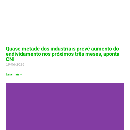
Quase metade dos industriais prevê aumento do
endividamento nos próximos três meses, aponta
CNI
19/06/2026
Leia mais »