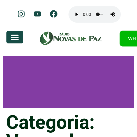
WH
Categoria: