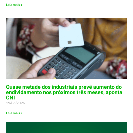
Leia mais »
Quase metade dos industriais prevê aumento do
endividamento nos próximos três meses, aponta
CNI
19/06/2026
Leia mais »