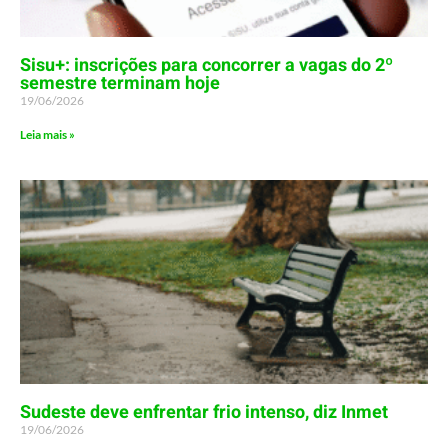
Sisu+: inscrições para concorrer a vagas do 2º
semestre terminam hoje
19/06/2026
Leia mais »
Sudeste deve enfrentar frio intenso, diz Inmet
19/06/2026