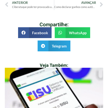
ANTERIOR
AVANÇAR
Ciberataque pode ter provocado apagão na Europa, diz ministro
Como declarar ganhos como autônomo, MEI e CNPJ no Imposto de Renda?
Compartilhe:
Facebook
WhatsApp
Telegram
Veja Também: