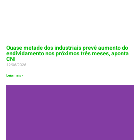
Quase metade dos industriais prevê aumento do
endividamento nos próximos três meses, aponta
CNI
19/06/2026
Leia mais »