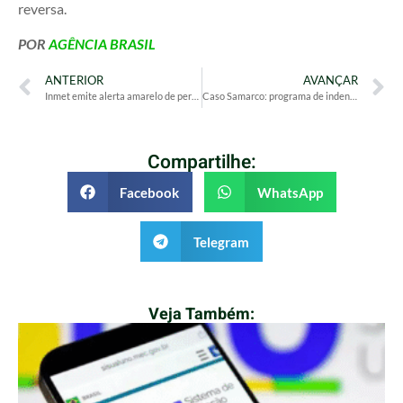
reversa.
POR
AGÊNCIA BRASIL
ANTERIOR
AVANÇAR
Inmet emite alerta amarelo de perigo devido à baixa umidade no DF
Caso Samarco: programa de indenização supera mais de 300 mil pedidos
Compartilhe:
Facebook
WhatsApp
Telegram
Veja Também: