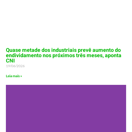
Quase metade dos industriais prevê aumento do
endividamento nos próximos três meses, aponta
CNI
19/06/2026
Leia mais »