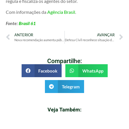
regula e fiscaliza os agentes do setor.
Com informações da
Agência Brasil
.
Fonte:
Brasil 61
ANTERIOR
AVANÇAR
Nova recomendação aumenta público-alvo do exame de mamografia
Defesa Civil reconhece situação de emergência em 13 estados do país
Compartilhe:
Facebook
WhatsApp
Telegram
Veja Também: