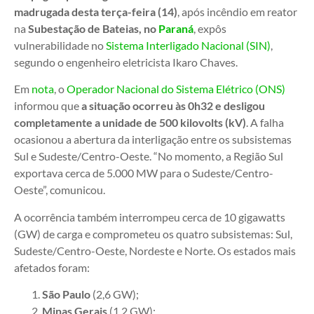
madrugada desta terça-feira (14)
, após incêndio em reator
na
Subestação de Bateias, no
Paraná
, expôs
vulnerabilidade no
Sistema Interligado Nacional (SIN)
,
segundo o engenheiro eletricista Ikaro Chaves.
Em
nota
, o
Operador Nacional do Sistema Elétrico (ONS)
informou que
a situação ocorreu às 0h32 e desligou
completamente a unidade de 500 kilovolts (kV)
. A falha
ocasionou a abertura da interligação entre os subsistemas
Sul e Sudeste/Centro-Oeste. “No momento, a Região Sul
exportava cerca de 5.000 MW para o Sudeste/Centro-
Oeste”, comunicou.
A ocorrência também interrompeu cerca de 10 gigawatts
(GW) de carga e comprometeu os quatro subsistemas: Sul,
Sudeste/Centro-Oeste, Nordeste e Norte. Os estados mais
afetados foram:
São Paulo
(2,6 GW);
Minas Gerais
(1,2 GW);