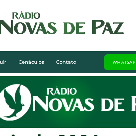
uir
Cenáculos
Contato
WHATSAP