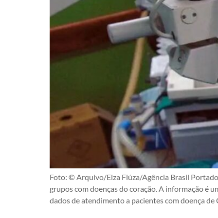
Foto: © Arquivo/Elza Fiúza/Agência Brasil Portad
grupos com doenças do coração. A informação é um
dados de atendimento a pacientes com doença de 