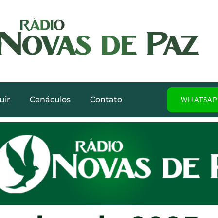
uir
Cenáculos
Contato
WHATSAP