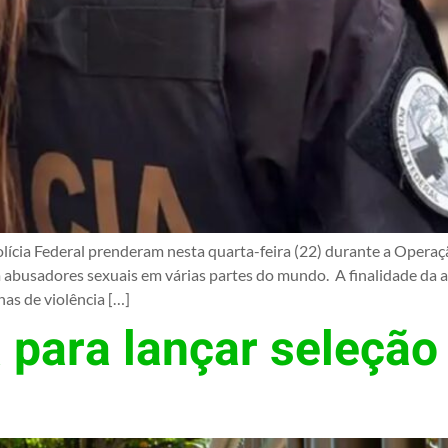
lícia Federal prenderam nesta quarta-feira (22) durante a Opera
abusadores sexuais em várias partes do mundo. A finalidade da a
as de violência […]
 para lançar seleção