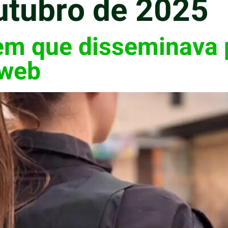
utubro de 2025
m que disseminava 
 web