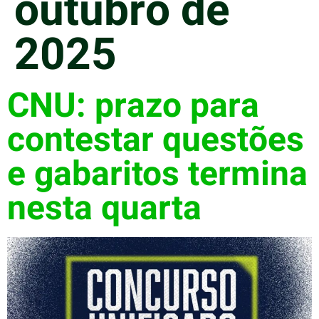
outubro de
2025
CNU: prazo para
contestar questões
e gabaritos termina
nesta quarta