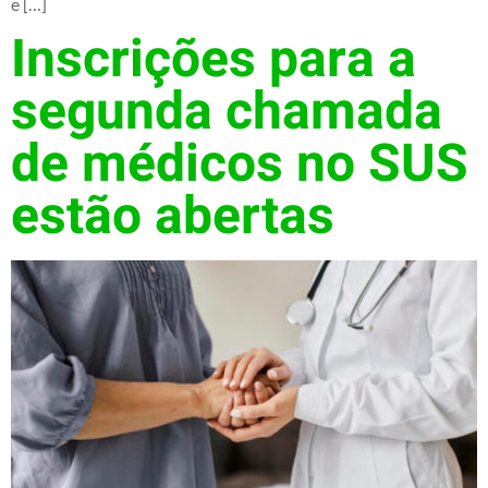
e […]
Inscrições para a
segunda chamada
de médicos no SUS
estão abertas