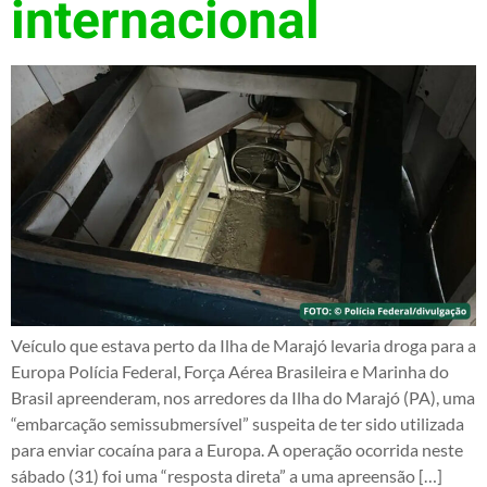
internacional
Veículo que estava perto da Ilha de Marajó levaria droga para a
Europa Polícia Federal, Força Aérea Brasileira e Marinha do
Brasil apreenderam, nos arredores da Ilha do Marajó (PA), uma
“embarcação semissubmersível” suspeita de ter sido utilizada
para enviar cocaína para a Europa. A operação ocorrida neste
sábado (31) foi uma “resposta direta” a uma apreensão […]